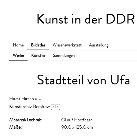
Kunst in der DDR
Home
Bildatlas
Wissenswerkstatt
Ausstellung
Werke
Künstler
Sammlungen
Stadtteil von Ufa
Horst Hirsch
o. J.
Kunstarchiv Beeskow
[717]
Material/​Technik:
Öl auf Hartfaser
Maße:
90.0 x 125.0 cm